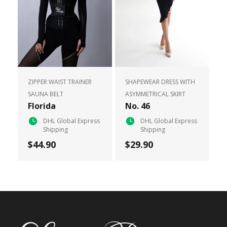
ZIPPER WAIST TRAINER
SHAPEWEAR DRESS WITH
SAUNA BELT
ASYMMETRICAL SKIRT
Florida
No. 46
DHL Global Express
DHL Global Express
Shipping
Shipping
$44.90
$29.90