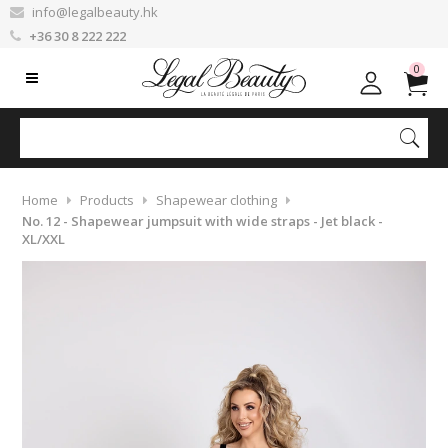
info@legalbeauty.hk
+36 30 8 222 222
0
Home
Products
Shapewear clothing
No. 12 - Shapewear jumpsuit with wide straps - Jet black -
XL/XXL