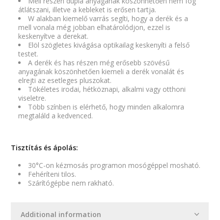
Mell részén dupla anyagának köszönhetően nem fog
átlátszani, illetve a kebleket is erősen tartja.
W alakban kiemelő varrás segíti, hogy a derék és a
mell vonala még jobban elhatárolódjon, ezzel is
keskenyítve a derekat.
Elöl szögletes kivágása optikailag keskenyíti a felső
testet.
A derék és has részen még erősebb szövésű
anyagának köszönhetően kiemeli a derék vonalát és
elrejti az esetleges pluszokat.
Tökéletes irodai, hétköznapi, alkalmi vagy otthoni
viseletre.
Több színben is elérhető, hogy minden alkalomra
megtaláld a kedvenced.
Tisztítás és ápolás:
30°C-on kézmosás programon mosógéppel mosható.
Fehéríteni tilos.
Szárítógépbe nem rakható.
Additional information