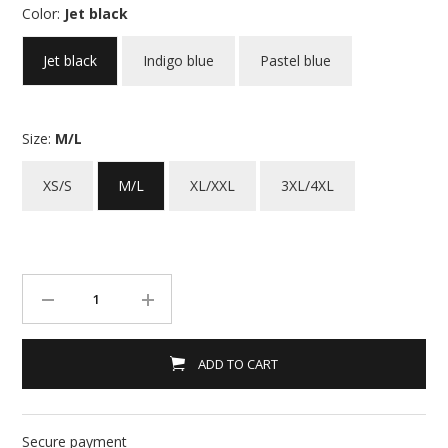
Color:
Jet black
Jet black
Indigo blue
Pastel blue
Size:
M/L
XS/S
M/L
XL/XXL
3XL/4XL
ADD TO CART
Secure payment