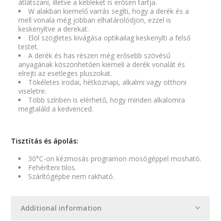
átlátszani, illetve a kebleket is erősen tartja.
W alakban kiemelő varrás segíti, hogy a derék és a
mell vonala még jobban elhatárolódjon, ezzel is
keskenyítve a derekat.
Elöl szögletes kivágása optikailag keskenyíti a felső
testet.
A derék és has részen még erősebb szövésű
anyagának köszönhetően kiemeli a derék vonalát és
elrejti az esetleges pluszokat.
Tökéletes irodai, hétköznapi, alkalmi vagy otthoni
viseletre.
Több színben is elérhető, hogy minden alkalomra
megtaláld a kedvenced.
Tisztítás és ápolás:
30°C-on kézmosás programon mosógéppel mosható.
Fehéríteni tilos.
Szárítógépbe nem rakható.
Additional information