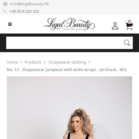
info@legalbeauty.hk
+36 30 8 222 222
0
Home
Products
Shapewear clothing
No. 12 - Shapewear jumpsuit with wide straps - Jet black - M/L