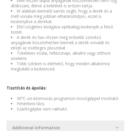
Mell részén dupla anyagának köszönhetően nem fog
átlátszani, illetve a kebleket is erősen tartja.
W alakban kiemelő varrás segíti, hogy a derék és a
mell vonala még jobban elhatárolódjon, ezzel is
keskenyítve a derekat.
Elöl szögletes kivágása optikailag keskenyíti a felső
testet.
A derék és has részen még erősebb szövésű
anyagának köszönhetően kiemeli a derék vonalát és
elrejti az esetleges pluszokat.
Tökéletes irodai, hétköznapi, alkalmi vagy otthoni
viseletre.
Több színben is elérhető, hogy minden alkalomra
megtaláld a kedvenced.
Tisztítás és ápolás:
30°C-on kézmosás programon mosógéppel mosható.
Fehéríteni tilos.
Szárítógépbe nem rakható.
Additional information