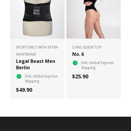
SPORTS BELT WITH EXTRA
LONG SLEEVE TOP
No. 6
WAISTBAND
Legal Beast Men
DHL Global Express
Berlin
Shipping
$25.90
DHL Global Express
Shipping
$49.90