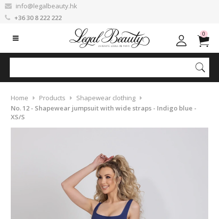
info@legalbeauty.hk
+36 30 8 222 222
0
Home
Products
Shapewear clothing
No. 12 - Shapewear jumpsuit with wide straps - Indigo blue -
XS/S