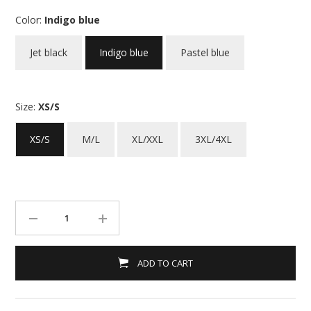
Color:
Indigo blue
Jet black
Indigo blue
Pastel blue
Size:
XS/S
XS/S
M/L
XL/XXL
3XL/4XL
ADD TO CART